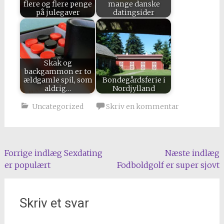
flere og flere penge
mange danske
på julegaver
datingsider
Skak og
backgammon er to
ældgamle spil, som
Bondegårdsferie i
aldrig…
Nordjylland
Uncategorized
Skriv en kommentar
Indlæg
Forrige indlæg
Sexdating
Næste indlæg
er populært
Fodboldgolf er super sjovt
navigation
Skriv et svar