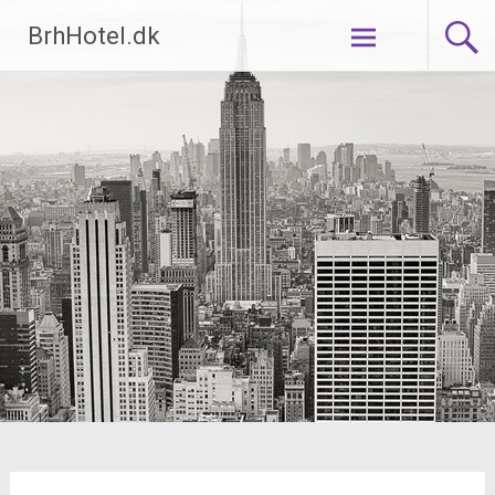
Videre
BrhHotel.dk
til
indhold