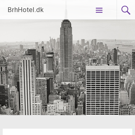
Videre
BrhHotel.dk
til
indhold