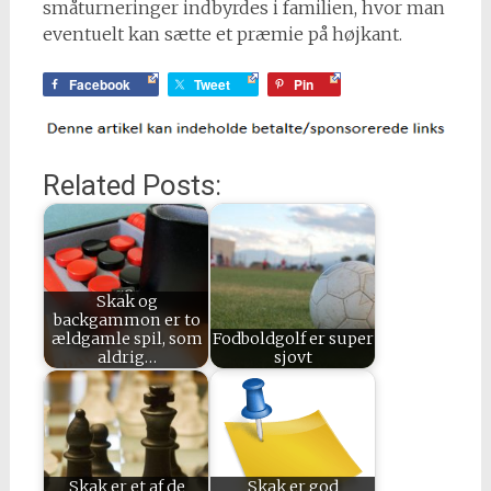
småturneringer indbyrdes i familien, hvor man
eventuelt kan sætte et præmie på højkant.
Facebook
Tweet
Pin
Related Posts:
Skak og
backgammon er to
ældgamle spil, som
Fodboldgolf er super
aldrig…
sjovt
Skak er et af de
Skak er god