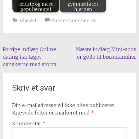
ældste og mest
gymnastik for
populære spil
hjernen
Blandet
Skriv en kommentar
Indlæg
Forrige indlæg
Online
Næste indlæg
Mini-zoos
dating har taget
er gode til børnefamilier
navigation
danskerne med storm
Skriv et svar
Din e-mailadresse vil ikke blive publiceret.
Krævede felter er markeret med
*
Kommentar
*